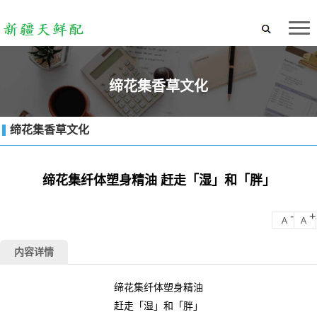
缔花集香草文化
缔花集香草文化
缔花集纤体塑身精油 赶走「湿」和「胖」
-
+
A
A
内容详情
缔花集纤体塑身精油
赶走「湿」和「胖」