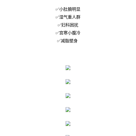
✅小肚腩明显
✅湿气重人群
✅妇科困扰
✅宫寒小腹冷
✅减脂塑身 ​​​