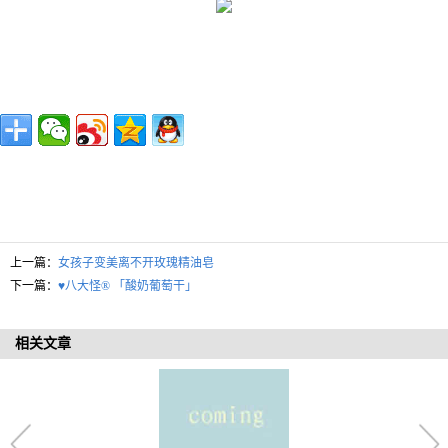
上一篇：
女孩子变美离不开玫瑰精油皂
下一篇：
♥八大怪® 「酸奶葡萄干」
相关文章