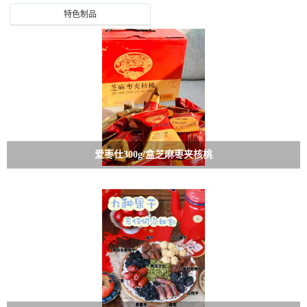
特色制品
爱枣仕300g/盒芝麻枣夹核桃