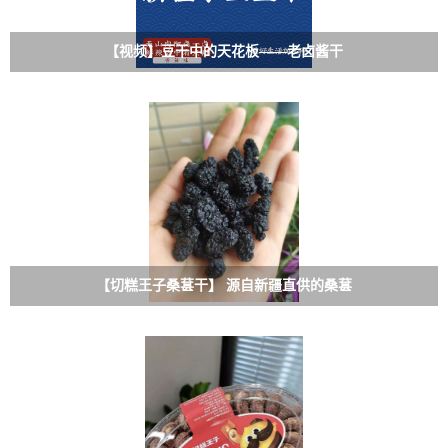
【视频】豆干中的天花板——老卤酱干
【切糕王子桑葚干】 源自新疆直供的桑葚