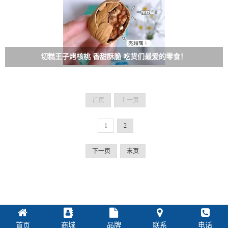
切糕王子烤核桃 香甜酥脆 吃货们最爱的零食！
首页
上一页
1
2
下一页
末页
首页
商城
品牌
联系
电话