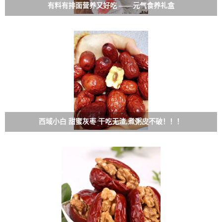
有料有排面营养又好吃 ——元气食养礼盒
西域小白 甜蜜灰枣 干吃无渣,煮粥皮不破！！！