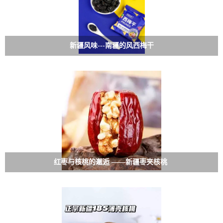
新疆风味---南疆的风西梅干
红枣与核桃的邂逅 ——新疆枣夹核桃 ​​​