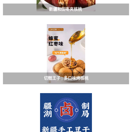
新疆和田枣夹核桃 ​​​
切糕王子 | 多口味烤核桃