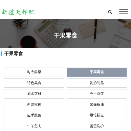
干果零食
干果零食
时令鲜果
干果零食
特色美食
乳奶制品
酒水饮料
养生茶饮
新疆棉被
米面粮油
应季蔬菜
烘培糕点
牛羊鱼肉
香薰洗护