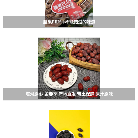
腰果PIUS | 不能错过的味道
塔河原枣·第❼季 产地直发 带土保鲜 原汁原味