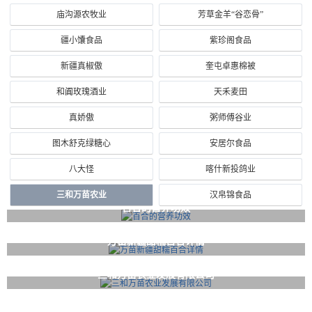
庙沟源农牧业
芳草金羊“谷恋骨”
疆小馕食品
紫珍阁食品
新疆真椒傲
奎屯卓惠棉被
和阗玫瑰酒业
天禾麦田
真娇傲
粥师傅谷业
图木舒克绿糖心
安居尔食品
八大怪
喀什新投鸽业
三和万苗农业
汉帛锦食品
百合的营养功效
万苗新疆甜糯百合详情
三和万苗农业发展有限公司