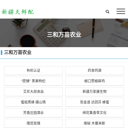
三和万苗农业
三和万苗农业
有机认证
药食同源
“愿臻” 黑果枸杞
椒口赞椒麻鸡
艾尼大叔食品
新疆万家康生物
蜜姐黑蜂 疆山情
张金道 达因苏 蜂蜜
芳香庄园酒业
缔花集香草文化
瑰觅玫瑰
维秘 木塞来斯